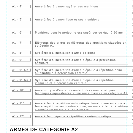
A1 - 4°
Arme à feu à canon rayé et ses munitions
A1 - 5°
Arme à feu à canon lisse et ses munitions
A1 - 6°
Munitions dont le projectile est supérieur ou égal à 20 mm
A1 - 7°
Eléments des armes et éléments des munitions classées en
catégorie A1
A1 - 8°
Système d'alimentation d'arme de poing
A1 - 9°
Système d'alimentation d'arme d'épaule à percussion
annulaire
A1 - 9° bis
Système d'alimentation d'arme d'épaule à répétition semi-
automatique à percussion centrale
A1 - 9° ter
Système d'alimentation d'arme d'épaule à répétition
manuelle et à percussion centrale
A1 - 10°
Arme ou type d'arme présentant des caractéristiques
techniques équivalentes à une arme classée en catégorie A1
A1 - 11°
Arme à feu à répétition automatique transformée en arme à
feu à répétition semi-automatique, en arme à feu à répétition
manuelle ou en arme à feu à un coup
A1 - 12°
Arme à feu d'épaule à répétition semi-automatique
ARMES DE CATEGORIE A2