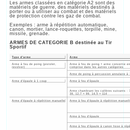
Les armes classées en catégorie A2 sont des
matériels de guerre, des matériels destinés à
porter ou à utiliser au combat et des matériels
de protection contre les gaz de combat.
Exemples : arme à répétition automatique,
canon, mortier, lance-roquettes, torpille, mine,
missile, grenade.
ARMES DE CATEGORIE B destinée au Tir
Sportif
Type d'arme
Arme
Arme à feu de poing (pistolet,
Arme à feu de poing + arme convertie e
revolver)
comprise dans les autres catégories
Arme de poing à percussion annulaire à 
Arme d'épaule à 1 coup
Arme à feu d'épaule
Arme chambrant les calibres suivants : 7
39, 12,7 × 99, 14,5 × 114
Arme d'épaule à répétition manuelle
Arme à feu d'épaule à répétition manuell
Arme à feu d'épaule
Arme à feu d'épaule à canon lisse à répé