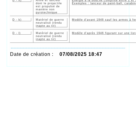
D - h)
Arme et lanceur
Énergie à la bouche comprise entre 2 et 
dont le projectile
Exemples : lanceur de paint-ball, carabi
est propulsé de
manière non
pyrotechnique
D - k)
Matériel de guerre
Modèle d'avant 1946 sauf les armes à fe
neutralisé (rendu
inapte au tir)
D - l)
Matériel de guerre
Modèle d'après 1946 figurant sur une lis
neutralisé (rendu
inapte au tir)
Date de création :
07/08/2025 18:47