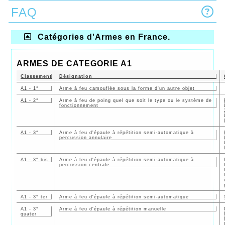
FAQ
Catégories d'Armes en France.
ARMES DE CATEGORIE A1
Classement
Désignation
A1 - 1°
Arme à feu camouflée sous la forme d'un autre objet
A1 - 2°
Arme à feu de poing quel que soit le type ou le système de
fonctionnement
A1 - 3°
Arme à feu d'épaule à répétition semi-automatique à
percussion annulaire
A1 - 3° bis
Arme à feu d'épaule à répétition semi-automatique à
percussion centrale
A1 - 3° ter
Arme à feu d'épaule à répétition semi-automatique
A1 - 3°
Arme à feu d'épaule à répétition manuelle
quater