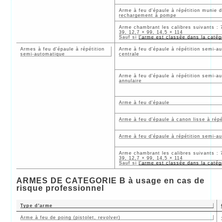
Arme à feu d'épaule à répétition munie d
rechargement à pompe
Arme chambrant les calibres suivants : 7
39, 12,7 × 99, 14,5 × 114
Sauf si
l'arme est classée dans la catég
Armes à feu d'épaule à répétition
Arme à feu d'épaule à répétition semi-a
semi-automatique
centrale
Arme à feu d'épaule à répétition semi-a
annulaire
Arme à feu d'épaule
Arme à feu d'épaule à canon lisse à rép
Arme à feu d'épaule à répétition semi-a
Arme chambrant les calibres suivants : 7
39, 12,7 × 99, 14,5 × 114
Sauf si
l'arme est classée dans la catég
ARMES DE CATEGORIE B à usage en cas de
risque professionnel
Type d'arme
Arme à feu de poing (pistolet, revolver)