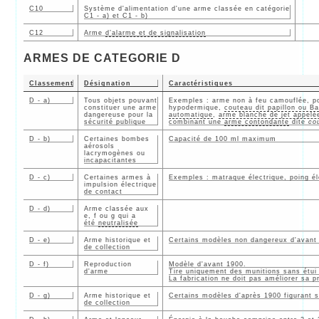
C10
Système d'alimentation d'une arme classée en catégorie
C1 - a) et C1 - b)
C12
Arme
d’alarme et de signalisation
ARMES DE CATEGORIE D
Classement
Désignation
Caractéristiques
D - a)
Tous objets pouvant
Exemples : arme non à feu camouflée, po
constituer une arme
hypodermique,
couteau dit papillon ou Ba
dangereuse pour la
automatique
,
arme blanche de jet appelée
sécurité publique
combinant une
arme contondante
dite
co
D - b)
Certaines bombes
Capacité de 100 ml maximum
aérosols
lacrymogènes ou
incapacitantes
D - c)
Certaines armes à
Exemples : matraque électrique, poing é
impulsion électrique
de contact
D - d)
Arme classée aux
e, f ou g qui a
été
neutralisée
D - e)
Arme historique et
Certains modèles non dangereux d'avant
de collection
D - f)
Reproduction
Modèle d'avant 1900.
d'arme
Tire uniquement des munitions sans étui 
La fabrication ne doit pas améliorer sa pr
D - g)
Arme historique et
Certains modèles d'après 1900 figurant 
de collection