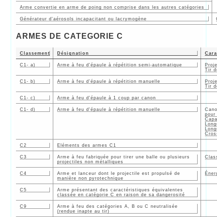
Arme convertie en arme de poing non comprise dans les autres catégories
Générateur d'aérosols incapacitant ou lacrymogène
ARMES DE CATEGORIE C
Classement
Désignation
Cara
C1- a)
Arme à feu d'épaule à répétition semi-automatique
Proj
Tir 
C1- b)
Arme à feu d'épaule à répétition manuelle
Proj
Tir 
C1- c)
Arme à feu d'épaule à 1 coup par canon
C1- d)
Arme à feu d'épaule à répétition manuelle
Cano
pour 
Capa
Long
Long
Cros
C2
Eléments des armes C1
C3
Arme à feu fabriquée pour tirer une balle ou plusieurs
Clas
projectiles non métalliques
C4
Arme et lanceur dont le projectile est propulsé de
Éner
manière non pyrotechnique
C5
Arme présentant des caractéristiques équivalentes
classée en catégorie C en raison de sa dangerosité
C9
Arme à feu des catégories A, B ou C neutralisée
(rendue inapte au tir)